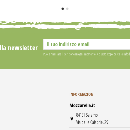
alla newsletter
Puoi annullare l'iscrizione in ogni momento. A questo scopo, cerca le info di
INFORMAZIONI
Mozzarella.it
84131 Salerno
Via delle Calabrie, 29