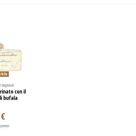
ibile
i stagionati
rinato con il
di bufala
 €
 grammi