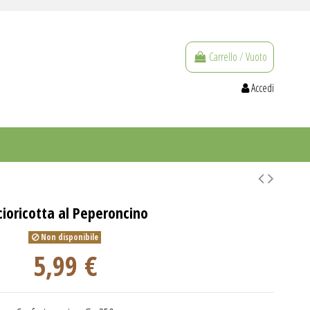
Carrello
/
Vuoto
Accedi
cioricotta al Peperoncino
Non disponibile
5,99 €