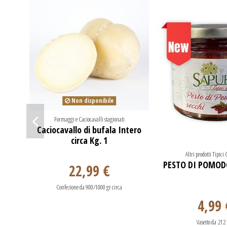
Non disponibile
Formaggi e Caciocavalli stagionati
Caciocavallo di bufala Intero
circa Kg. 1
Altri prodotti Tipic
PESTO DI POMOD
22,99 €
Confezione da 900/1000 gr circa
4,99 
Vasetto da 212