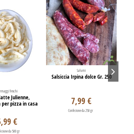
Salumi
Salsiccia Irpina dolce Gr. 250
rmaggi freschi
 latte Julienne,
Ca
7,99 €
 per pizza in casa
Confezione da 250 gr
5,99 €
ezione da 500 gr