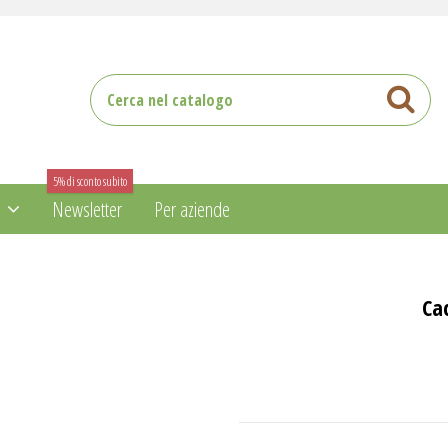
5% di sconto subito
i
Newsletter
Per aziende
Ca