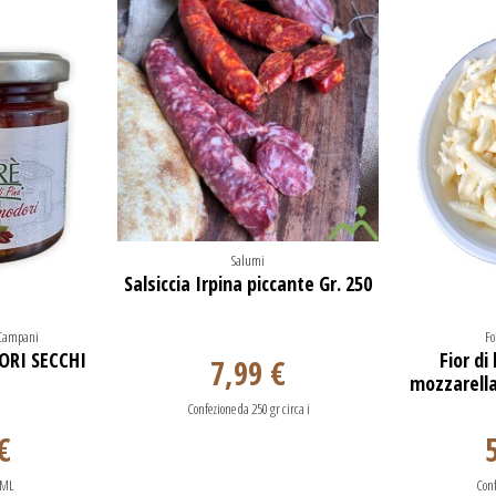
Salumi
Salsiccia Irpina piccante Gr. 250
i Campani
Fo
ORI SECCHI
Fior di
7,99 €
mozzarella
Confezione da 250 gr circa i
€
 ML
Conf