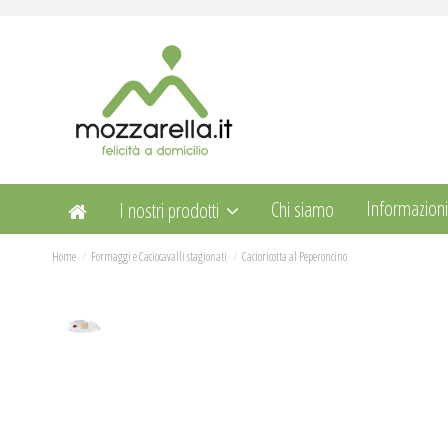
Informazion
Chi siamo
I nostri prodotti
Home
Formaggi e Caciocavalli stagionati
Cacioricotta al Peperoncino