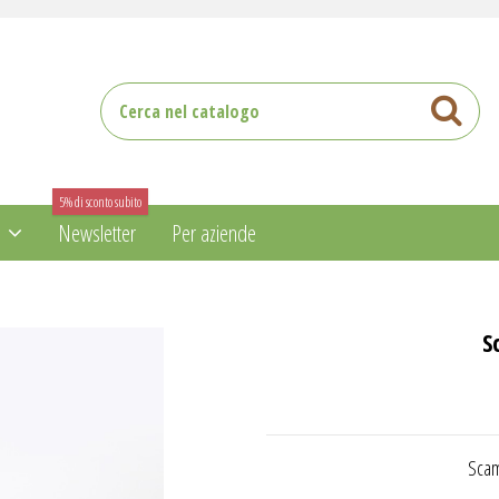
5% di sconto subito
i
Newsletter
Per aziende
S
Scam