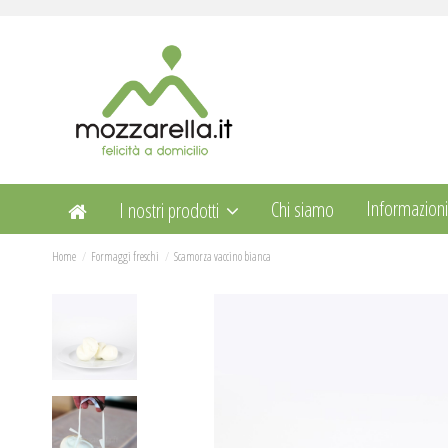
Informazion
Chi siamo
I nostri prodotti
Home
Formaggi freschi
Scamorza vaccino bianca