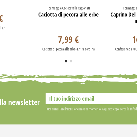
Formaggi e Caciocavalli stagionati
Formaggi e 
Caciotta di pecora alle erbe
Caprino Del
€
i
50 gr
7,99 €
1
Caciotta di pecora alle erbe - Entra e ordina
Confezione da 40
alla newsletter
Puoi annullare l'iscrizione in ogni momento. A questo scopo, cerca le info di