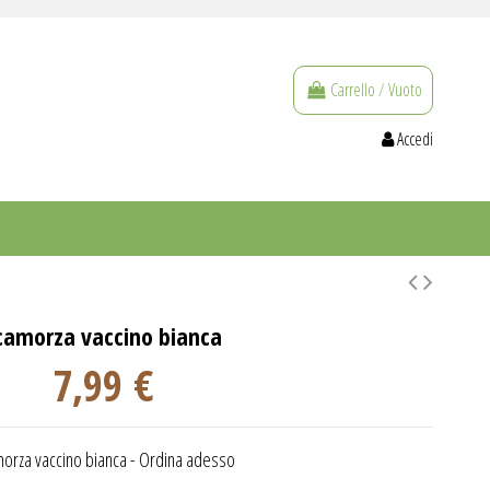
Carrello
/
Vuoto
Accedi
camorza vaccino bianca
7,99 €
orza vaccino bianca - Ordina adesso