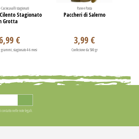
Caciocavalli stagionati
Pane e Pasta
 Cilento Stagionato
Paccheri di Salerno
Cacio
n Grotta
6,99 €
3,99 €
0 grammi, stagionato 4-6 mesi
Confezione da 500 gr
 contatto nelle note legali.